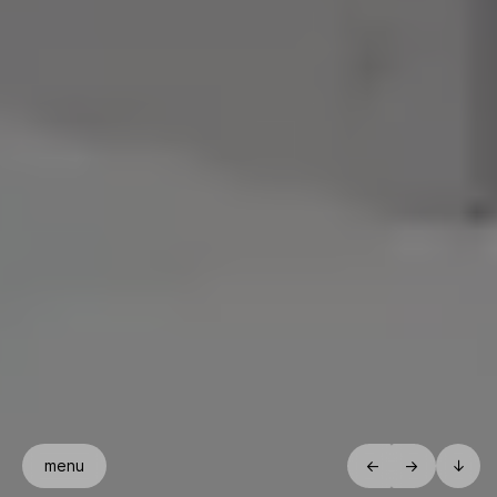
menu
←
→
↓