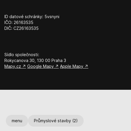
ID datové schránky: 5vsnyni
IČO: 26163535
DIČ: CZ26163535
Sídlo společnosti:
Rokycanova 30, 130 00 Praha 3
Mapy.cz ↗
Google Mapy ↗
Apple Mapy ↗
menu
Průmyslové stavby (2)