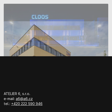
CLOOS
TZMO Czech Republic
ATELIER 6, s.r.o.
e-mail:
a6@a6.cz
tel.:
+420 222 590 946