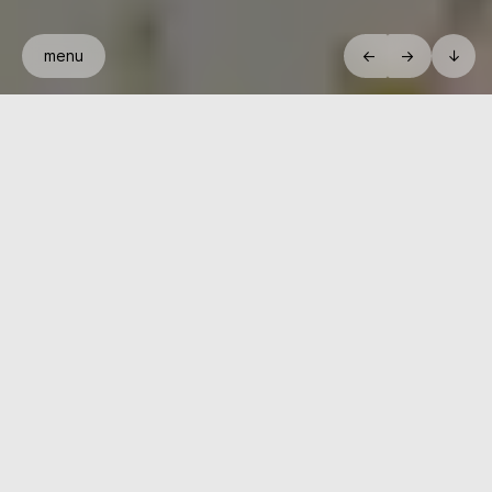
menu
←
→
↓