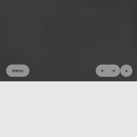
menu
←
→
↓
Architektonické ztvárnění hmoty domu je podřízeno existující
urbanistické situaci, orientaci ke světovým stranám a poloze vůči
sousedním stavbám. Návrh byl asi nejvíce ovlivněn jedinečným
výhledem z pozemku na panorama Prahy. Hlavním
architektonickým záměrem bylo „roztržení“ hlavní hmoty objektu
na dvě části. Obě hmoty jsou spojeny „krčkem“ nad sebou
řazených balkonů, které přiléhají k obývacím pokojům jednotlivých
bytů.